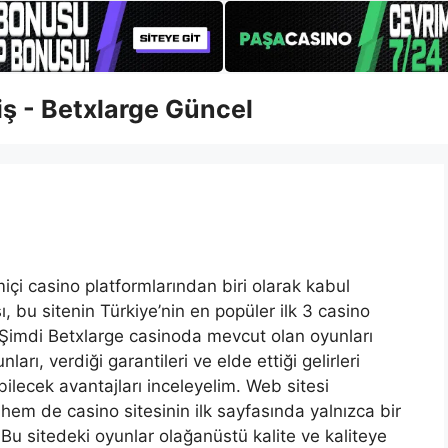
ş - Betxlarge Güncel
içi casino platformlarından biri olarak kabul
 bu sitenin Türkiye’nin en popüler ilk 3 casino
ı. Şimdi Betxlarge casinoda mevcut olan oyunları
arı, verdiği garantileri ve elde ettiği gelirleri
ilecek avantajları inceleyelim. Web sitesi
hem de casino sitesinin ilk sayfasında yalnızca bir
u sitedeki oyunlar olağanüstü kalite ve kaliteye