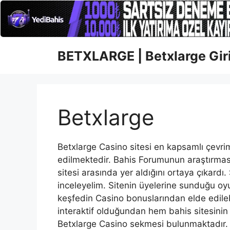
İçeriğe
BETXLARGE | Betxlarge Giri
atla
Betxlarge
Betxlarge Casino sitesi en kapsamlı çevrim
edilmektedir. Bahis Forumunun araştırması,
sitesi arasında yer aldığını ortaya çıkard
inceleyelim. Sitenin üyelerine sunduğu oyunl
keşfedin Casino bonuslarından elde edileb
interaktif olduğundan hem bahis sitesinin 
Betxlarge Casino sekmesi bulunmaktadır. B