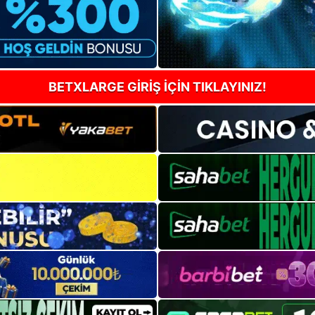
BETXLARGE GİRİŞ İÇİN TIKLAYINIZ!