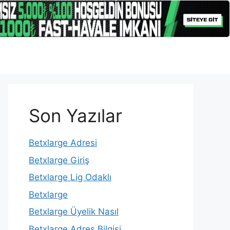
Son Yazılar
Betxlarge Adresi
Betxlarge Giriş
Betxlarge Lig Odaklı
Betxlarge
Betxlarge Üyelik Nasıl
Betxlarge Adres Bilgisi