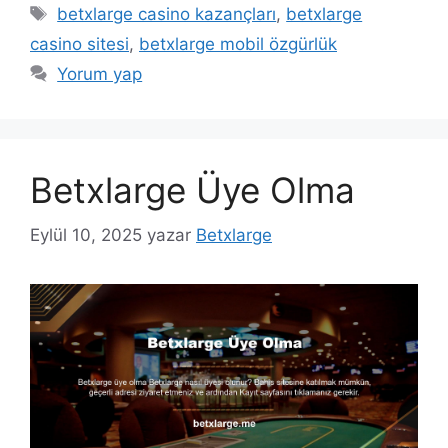
Etiketler
betxlarge casino kazançları
,
betxlarge
casino sitesi
,
betxlarge mobil özgürlük
Yorum yap
Betxlarge Üye Olma
Eylül 10, 2025
yazar
Betxlarge