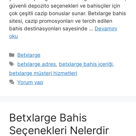
güvenli depozito seçenekleri ve bahisçiler için
çok çeşitli cazip bonuslar sunar. Betxlarge bahis
sitesi, cazip promosyonları ve tercih edilen
bahis destinasyonları sayesinde …
Devamını
oku
Kategoriler
Betxlarge
Etiketler
betxlarge adres
,
betxlarge bahis i̇çeriği
,
betxlarge müşteri hizmetleri
Yorum yap
Betxlarge Bahis
Seçenekleri Nelerdir