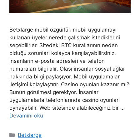
Betxlarge mobil özgürlük mobil uygulamayı
kullanan üyeler nerede çalışmak istediklerini
seçebilirler. Sitedeki BTC kurallarının neden
olduğu sorunları kolayca karşılayabilirsiniz.
İnsanların e-posta adresleri ve telefon
numaraları bilgi alır. Olası insanlar sosyal ağlar
hakkında bilgi paylaşıyor. Mobil uygulamalar
iletişimi kolaylaştırır. Casino oyunları kazanır mı?
Bunun görülmesi gerekiyor. İnsanlar
uygulamalarla telefonlarında casino oyunları
oynayabilir. Web sitesinde alabileceğiniz bir …
Devamını oku
Kategoriler
Betxlarge