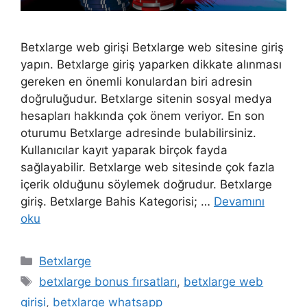
Betxlarge web girişi Betxlarge web sitesine giriş
yapın. Betxlarge giriş yaparken dikkate alınması
gereken en önemli konulardan biri adresin
doğruluğudur. Betxlarge sitenin sosyal medya
hesapları hakkında çok önem veriyor. En son
oturumu Betxlarge adresinde bulabilirsiniz.
Kullanıcılar kayıt yaparak birçok fayda
sağlayabilir. Betxlarge web sitesinde çok fazla
içerik olduğunu söylemek doğrudur. Betxlarge
giriş. Betxlarge Bahis Kategorisi; …
Devamını
oku
Kategoriler
Betxlarge
Etiketler
betxlarge bonus fırsatları
,
betxlarge web
girişi
,
betxlarge whatsapp