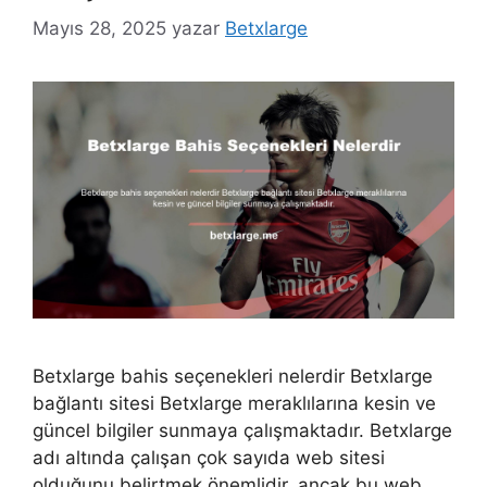
Mayıs 28, 2025
yazar
Betxlarge
Betxlarge bahis seçenekleri nelerdir Betxlarge
bağlantı sitesi Betxlarge meraklılarına kesin ve
güncel bilgiler sunmaya çalışmaktadır. Betxlarge
adı altında çalışan çok sayıda web sitesi
olduğunu belirtmek önemlidir, ancak bu web