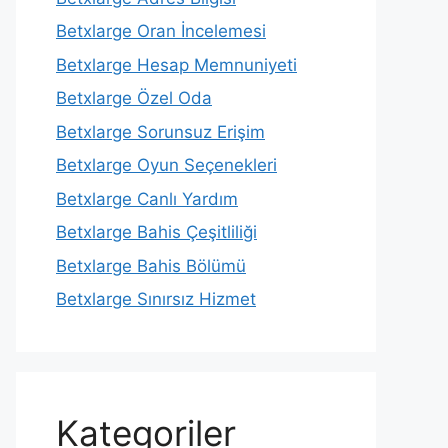
Betxlarge Oran İncelemesi
Betxlarge Hesap Memnuniyeti
Betxlarge Özel Oda
Betxlarge Sorunsuz Erişim
Betxlarge Oyun Seçenekleri
Betxlarge Canlı Yardım
Betxlarge Bahis Çeşitliliği
Betxlarge Bahis Bölümü
Betxlarge Sınırsız Hizmet
Kategoriler