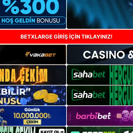
BETXLARGE GİRİŞ İÇİN TIKLAYINIZ!