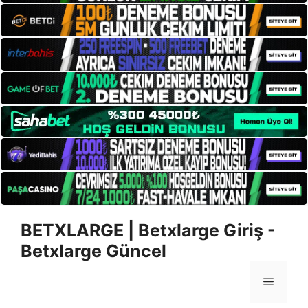
İçeriğe
BETXLARGE | Betxlarge Giriş -
atla
Betxlarge Güncel
Menü