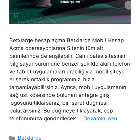
Betxlarge hesap açma Betxlarge Mobil Hesap
Açma operasyonlarına Sitenin tüm alt
birimlerinde de erişilebilir. Canlı bahis sitesinin
bilgisayar sürümüne benzer şekilde akıllı telefon
ve tablet uygulamaları aracılığıyla mobil siteye
erişerek ortaklık programınızı hızla
tamamlayabilirsiniz. Ayrıca, mobil uygulamanın
sağ üst köşesinde bulunan entegre giriş
logosunu tıklarsanız, bir işaret düğmesi
bulacaksınız. Bu düğmeye tıklayarak, cep
telefonunuza gönderilecek …
Devamını oku
Kategoriler
Betxlarge