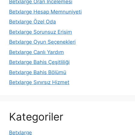
Betxlarge Oran İncelemesi
Betxlarge Hesap Memnuniyeti
Betxlarge Özel Oda
Betxlarge Sorunsuz Erişim
Betxlarge Oyun Seçenekleri
Betxlarge Canlı Yardım
Betxlarge Bahis Çeşitliliği
Betxlarge Bahis Bölümü
Betxlarge Sınırsız Hizmet
Kategoriler
Betxlarge