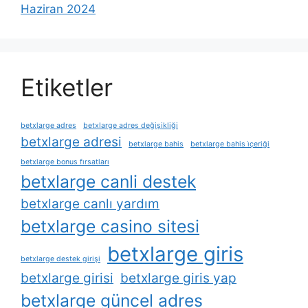
Haziran 2024
Etiketler
betxlarge adres
betxlarge adres değişikliği
betxlarge adresi
betxlarge bahis
betxlarge bahis i̇çeriği
betxlarge bonus fırsatları
betxlarge canli destek
betxlarge canlı yardım
betxlarge casino sitesi
betxlarge giris
betxlarge destek girişi
betxlarge girisi
betxlarge giris yap
betxlarge güncel adres