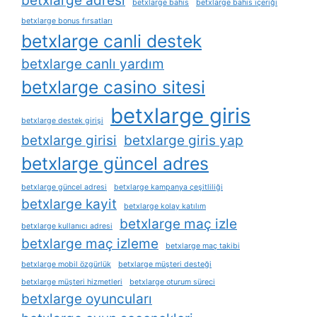
betxlarge adresi
betxlarge bahis
betxlarge bahis i̇çeriği
betxlarge bonus fırsatları
betxlarge canli destek
betxlarge canlı yardım
betxlarge casino sitesi
betxlarge giris
betxlarge destek girişi
betxlarge girisi
betxlarge giris yap
betxlarge güncel adres
betxlarge güncel adresi
betxlarge kampanya çeşitliliği
betxlarge kayit
betxlarge kolay katılım
betxlarge maç izle
betxlarge kullanıcı adresi
betxlarge maç izleme
betxlarge maç takibi
betxlarge mobil özgürlük
betxlarge müşteri desteği
betxlarge müşteri hizmetleri
betxlarge oturum süreci
betxlarge oyuncuları