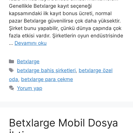
Genellikle Betxlarge kayıt seçeneği
kapsamındaki ilk kayıt bonus ücreti, normal
pazar Betxlarge güvenilirse çok daha yüksektir.
Şirket bunu yapabilir, çünkü dünya çapında çok
fazla etkisi vardır. Şirketlerin oyun endüstrisinde
…
Devamını oku
Kategoriler
Betxlarge
Etiketler
betxlarge bahis şirketleri
,
betxlarge özel
oda
,
betxlarge para çekme
Yorum yap
Betxlarge Mobil Dosya