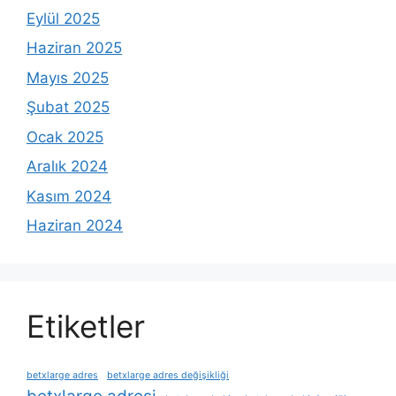
Eylül 2025
Haziran 2025
Mayıs 2025
Şubat 2025
Ocak 2025
Aralık 2024
Kasım 2024
Haziran 2024
Etiketler
betxlarge adres
betxlarge adres değişikliği