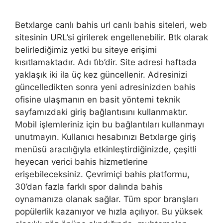
Betxlarge canlı bahis url canlı bahis siteleri, web
sitesinin URL’si girilerek engellenebilir. Btk olarak
belirlediğimiz yetki bu siteye erişimi
kısıtlamaktadır. Adı ti̇b’dir. Site adresi haftada
yaklaşık iki ila üç kez güncellenir. Adresinizi
güncelledikten sonra yeni adresinizden bahis
ofisine ulaşmanın en basit yöntemi teknik
sayfamızdaki giriş bağlantısını kullanmaktır.
Mobil işlemleriniz için bu bağlantıları kullanmayı
unutmayın. Kullanıcı hesabınızı Betxlarge giriş
menüsü aracılığıyla etkinleştirdiğinizde, çeşitli
heyecan verici bahis hizmetlerine
erişebileceksiniz. Çevrimiçi bahis platformu,
30’dan fazla farklı spor dalında bahis
oynamanıza olanak sağlar. Tüm spor branşları
popülerlik kazanıyor ve hızla açılıyor. Bu yüksek