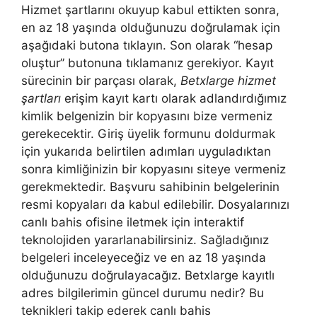
Hizmet şartlarını okuyup kabul ettikten sonra,
en az 18 yaşında olduğunuzu doğrulamak için
aşağıdaki butona tıklayın. Son olarak “hesap
oluştur” butonuna tıklamanız gerekiyor. Kayıt
sürecinin bir parçası olarak,
Betxlarge hizmet
şartları
erişim kayıt kartı olarak adlandırdığımız
kimlik belgenizin bir kopyasını bize vermeniz
gerekecektir. Giriş üyelik formunu doldurmak
için yukarıda belirtilen adımları uyguladıktan
sonra kimliğinizin bir kopyasını siteye vermeniz
gerekmektedir. Başvuru sahibinin belgelerinin
resmi kopyaları da kabul edilebilir. Dosyalarınızı
canlı bahis ofisine iletmek için interaktif
teknolojiden yararlanabilirsiniz. Sağladığınız
belgeleri inceleyeceğiz ve en az 18 yaşında
olduğunuzu doğrulayacağız. Betxlarge kayıtlı
adres bilgilerimin güncel durumu nedir? Bu
teknikleri takip ederek canlı bahis