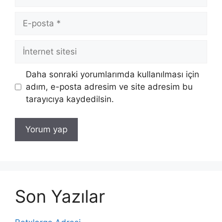
E-
posta
İnternet
sitesi
Daha sonraki yorumlarımda kullanılması için
adım, e-posta adresim ve site adresim bu
tarayıcıya kaydedilsin.
Son Yazılar