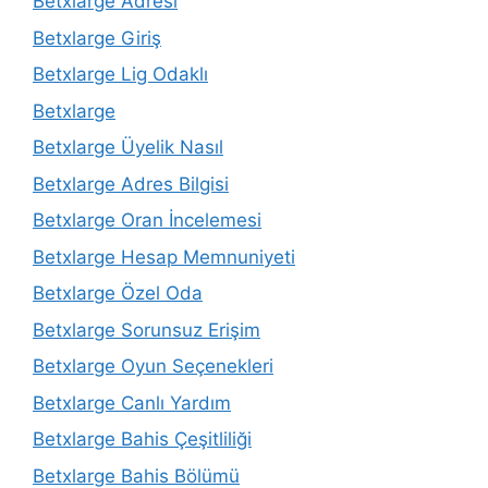
Betxlarge Adresi
Betxlarge Giriş
Betxlarge Lig Odaklı
Betxlarge
Betxlarge Üyelik Nasıl
Betxlarge Adres Bilgisi
Betxlarge Oran İncelemesi
Betxlarge Hesap Memnuniyeti
Betxlarge Özel Oda
Betxlarge Sorunsuz Erişim
Betxlarge Oyun Seçenekleri
Betxlarge Canlı Yardım
Betxlarge Bahis Çeşitliliği
Betxlarge Bahis Bölümü