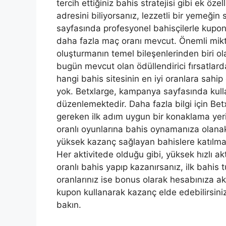
tercih ettiğiniz bahis stratejisi gibi ek özel
adresini biliyorsanız, lezzetli bir yemeğin 
sayfasında profesyonel bahisçilerle kuponl
daha fazla maç oranı mevcut. Önemli mik
oluşturmanın temel bileşenlerinden biri ol
bugün mevcut olan ödüllendirici fırsatlar
hangi bahis sitesinin en iyi oranlara sah
yok. Betxlarge, kampanya sayfasında kulla
düzenlemektedir. Daha fazla bilgi için Betx
gereken ilk adım uygun bir konaklama yeri
oranlı oyunlarına bahis oynamanıza olanak
yüksek kazanç sağlayan bahislere katılmak 
Her aktivitede olduğu gibi, yüksek hızlı akt
oranlı bahis yapıp kazanırsanız, ilk bahis 
oranlarınız ise bonus olarak hesabınıza akt
kupon kullanarak kazanç elde edebilirsiniz
bakın.