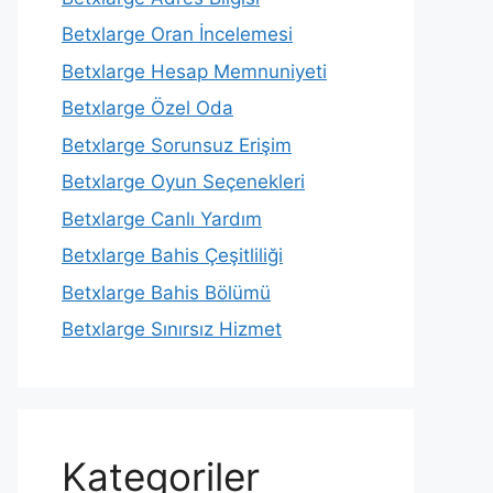
Betxlarge Oran İncelemesi
Betxlarge Hesap Memnuniyeti
Betxlarge Özel Oda
Betxlarge Sorunsuz Erişim
Betxlarge Oyun Seçenekleri
Betxlarge Canlı Yardım
Betxlarge Bahis Çeşitliliği
Betxlarge Bahis Bölümü
Betxlarge Sınırsız Hizmet
Kategoriler