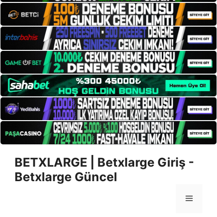
İçeriğe
BETXLARGE | Betxlarge Giriş -
atla
Betxlarge Güncel
Menü