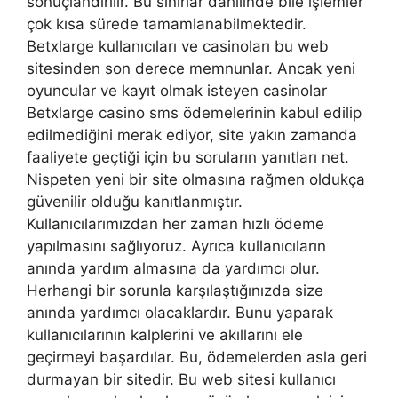
sonuçlandırılır. Bu sınırlar dahilinde bile işlemler
çok kısa sürede tamamlanabilmektedir.
Betxlarge kullanıcıları ve casinoları bu web
sitesinden son derece memnunlar. Ancak yeni
oyuncular ve kayıt olmak isteyen casinolar
Betxlarge casino sms ödemelerinin kabul edilip
edilmediğini merak ediyor, site yakın zamanda
faaliyete geçtiği için bu soruların yanıtları net.
Nispeten yeni bir site olmasına rağmen oldukça
güvenilir olduğu kanıtlanmıştır.
Kullanıcılarımızdan her zaman hızlı ödeme
yapılmasını sağlıyoruz. Ayrıca kullanıcıların
anında yardım almasına da yardımcı olur.
Herhangi bir sorunla karşılaştığınızda size
anında yardımcı olacaklardır. Bunu yaparak
kullanıcılarının kalplerini ve akıllarını ele
geçirmeyi başardılar. Bu, ödemelerden asla geri
durmayan bir sitedir. Bu web sitesi kullanıcı