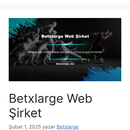
Betxlarge Web
Şirket
Şubat 1, 2025
yazar
Betxlarge