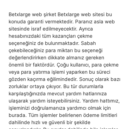
Betxlarge web şirket Betxlarge web sitesi bu
konuda garanti vermektedir. Paranız asla web
sitesinde israf edilmeyecektir. Ayrıca
hesabınızdaki tüm kazançları çekme
seçeneğiniz de bulunmaktadır. Sabah
çekebileceğiniz para miktarı bu seçeneği
değerlendirirken dikkate almanız gereken
önemli bir faktördür. Çoğu kullanıcı, para çekme
veya para yatırma işlemi yaparken bu süreci
gözden kaçırma eğilimindedir. Sonuç olarak bazı
zorluklar ortaya çıkıyor. Bu tür durumlarla
karşılaştığınızda mevcut yardım hatlarınıza
ulaşarak yardım isteyebilirsiniz. Yardım hattımız,
işleminizi doğrulamanıza yardımcı olmak için
burada. Tüm işlemler belirlenen ödeme limitleri
dahilinde hızlı ve güvenli bir şekilde