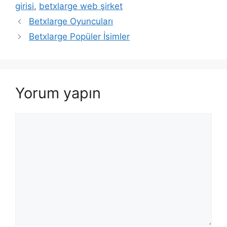
girisi
,
betxlarge web şirket
Betxlarge Oyuncuları
Betxlarge Popüler İsimler
Yorum yapın
Yorum