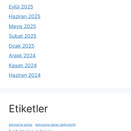
Eylül 2025
Haziran 2025
Mayıs 2025
Şubat 2025
Ocak 2025
Aralık 2024
Kasım 2024
Haziran 2024
Etiketler
betxlarge adres
betxlarge adres değişikliği