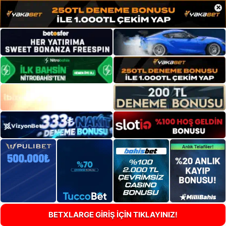
×
BETXLARGE GİRİŞ İÇİN TIKLAYINIZ!