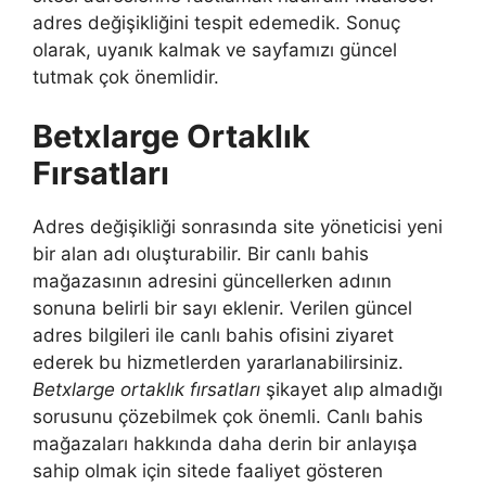
adres değişikliğini tespit edemedik. Sonuç
olarak, uyanık kalmak ve sayfamızı güncel
tutmak çok önemlidir.
Betxlarge Ortaklık
Fırsatları
Adres değişikliği sonrasında site yöneticisi yeni
bir alan adı oluşturabilir. Bir canlı bahis
mağazasının adresini güncellerken adının
sonuna belirli bir sayı eklenir. Verilen güncel
adres bilgileri ile canlı bahis ofisini ziyaret
ederek bu hizmetlerden yararlanabilirsiniz.
Betxlarge ortaklık fırsatları
şikayet alıp almadığı
sorusunu çözebilmek çok önemli. Canlı bahis
mağazaları hakkında daha derin bir anlayışa
sahip olmak için sitede faaliyet gösteren