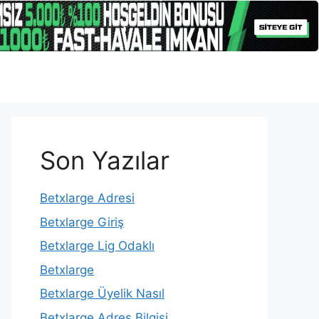
Son Yazılar
Betxlarge Adresi
Betxlarge Giriş
Betxlarge Lig Odaklı
Betxlarge
Betxlarge Üyelik Nasıl
Betxlarge Adres Bilgisi