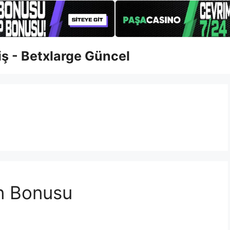
ş - Betxlarge Güncel
n Bonusu